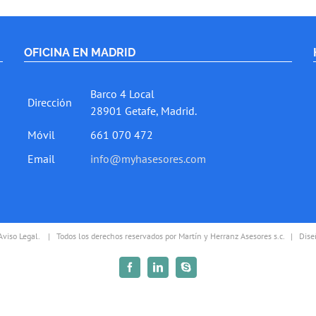
OFICINA EN MADRID
Barco 4 Local
Dirección
28901 Getafe, Madrid.
Móvil
661 070 472
Email
info@myhasesores.com
Aviso Legal.
| Todos los derechos reservados por
Martín y Herranz Asesores s.c.
| Diseñ
Facebook
LinkedIn
Skype